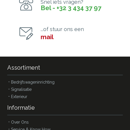
Snel iets vragen?
Bel - +32 3 434 37 97
...of stuur ons een
mail
Assortiment
Bedrijfswageninrichting
Signalisatie
Exterieur
Informatie
Over Ons
Service & Know How