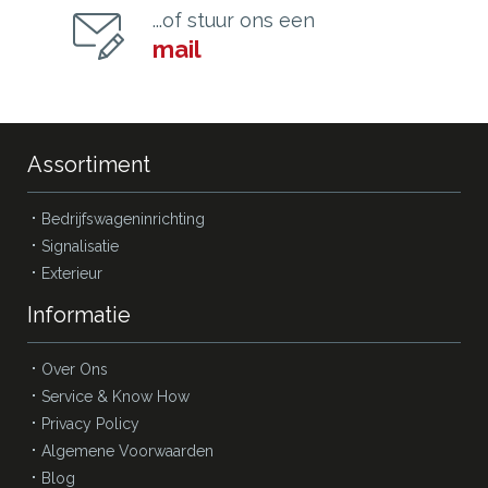
...of stuur ons een
mail
Assortiment
Bedrijfswageninrichting
Signalisatie
Exterieur
Informatie
Over Ons
Service & Know How
Privacy Policy
Algemene Voorwaarden
Blog