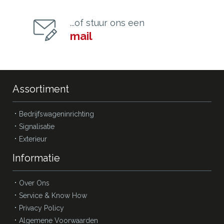
...of stuur ons een
mail
Assortiment
Bedrijfswageninrichting
Signalisatie
Exterieur
Informatie
Over Ons
Service & Know How
Privacy Policy
Algemene Voorwaarden