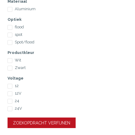
Materiaal
Aluminium
Optiek
flood
spot
Spot/flood
Productkleur
Wit
Zwart
Voltage
12
12V
24
24V
ZOEKOPDRACHT VERFIJNEN