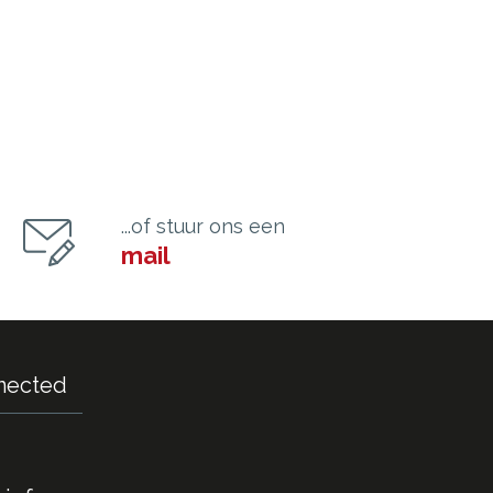
...of stuur ons een
mail
nected