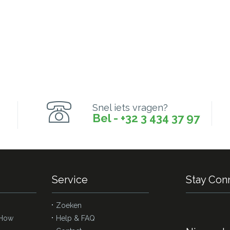
Snel iets vragen?
Bel - +32 3 434 37 97
Service
Stay Con
Zoeken
 How
Help & FAQ