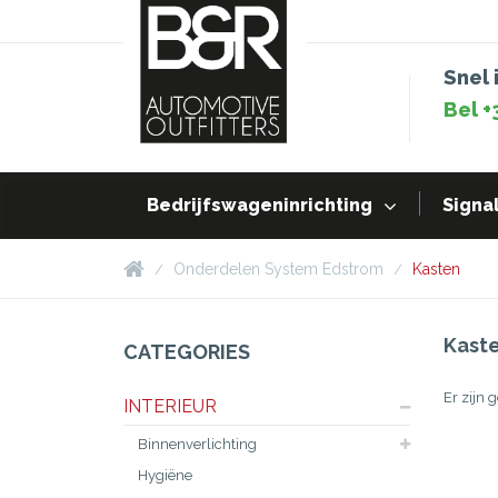
Snel 
Bel +
Bedrijfswageninrichting
Signal
Onderdelen System Edstrom
Kasten
Kast
CATEGORIES
Er zijn 
INTERIEUR
Binnenverlichting
Hygiëne