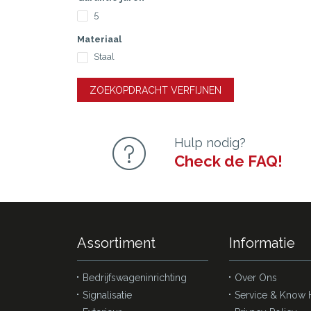
5
Materiaal
Staal
ZOEKOPDRACHT VERFIJNEN
Hulp nodig?
Check de FAQ!
Assortiment
Informatie
Bedrijfswageninrichting
Over Ons
Signalisatie
Service & Know