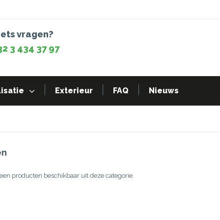
iets vragen?
32 3 434 37 97
isatie
Exterieur
FAQ
Nieuws
en
geen producten beschikbaar uit deze categorie.