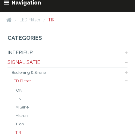
Navigation
LED Flitser
TIR
CATEGORIES
INTERIEUR
SIGNALISATIE
Bediening & Sirene
LED Flitser
ION
LIN
M Serie
Micron
T Ion
TIR