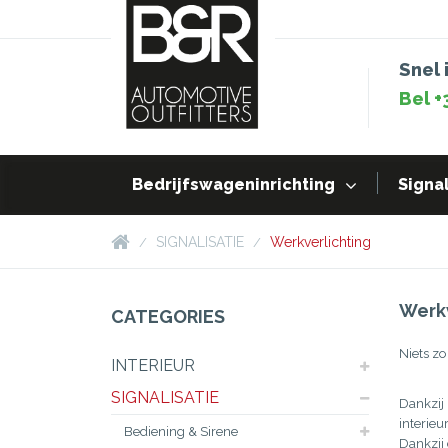
Snel 
Bel +
Bedrijfswageninrichting
Signal
SIGNALISATIE
Werkverlichting
Werkv
CATEGORIES
Niets zo
INTERIEUR
SIGNALISATIE
Dankzij
interieu
Bediening & Sirene
Dankzij 