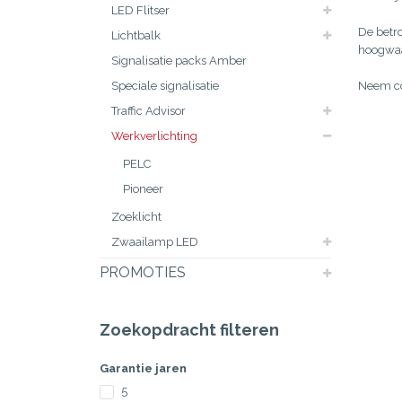
LED Flitser
De betr
Lichtbalk
hoogwaa
Signalisatie packs Amber
Speciale signalisatie
Neem co
Traffic Advisor
Werkverlichting
PELC
Pioneer
Zoeklicht
Zwaailamp LED
PROMOTIES
Zoekopdracht filteren
Garantie jaren
5