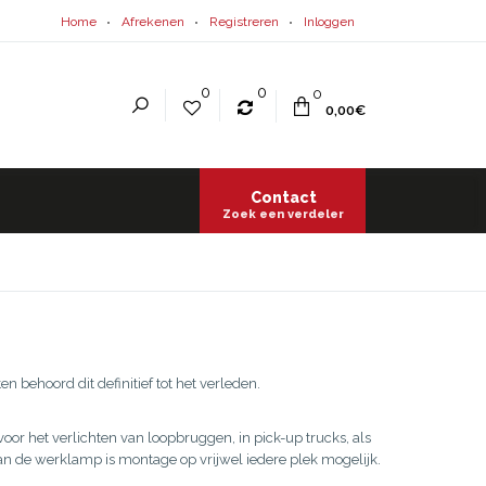
Home
Afrekenen
Registreren
Inloggen
0
0
0
0,00€
Contact
Zoek een verdeler
 behoord dit definitief tot het verleden.
or het verlichten van loopbruggen, in pick-up trucks, als
 de werklamp is montage op vrijwel iedere plek mogelijk.