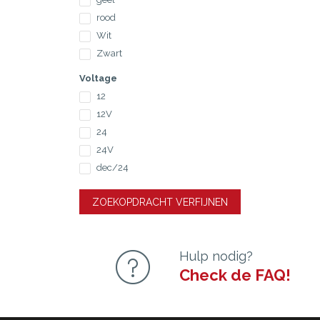
rood
Wit
Zwart
Voltage
12
12V
24
24V
dec/24
ZOEKOPDRACHT VERFIJNEN
Hulp nodig?
Check de FAQ!