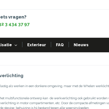
iets vragen?
32 3 434 37 97
isatie
Exterieur
FAQ
Nieuws
erlichting
 lastig als werken in een donkere omgeving, maar met de Whelen werklichten
 het multifunctionele ontwerp kan
de werkverlichting ook gebruikt worden vo
rverlichting in motor compartimenten, etc.
Door de compacte afmetingen van
de stevige behuizing is hij bestand tegen alle weersinvloeden.