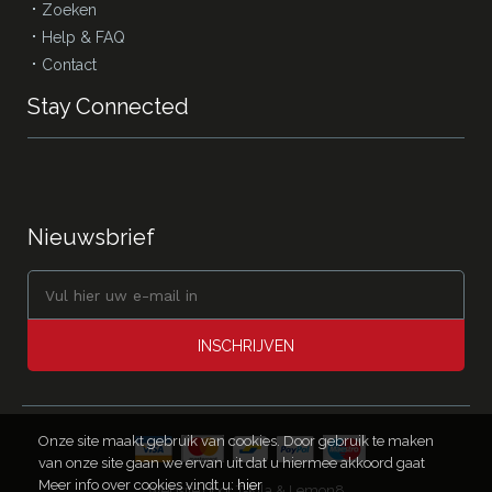
Zoeken
Help & FAQ
Contact
Stay Connected
Nieuwsbrief
INSCHRIJVEN
Onze site maakt gebruik van cookies. Door gebruik te maken
van onze site gaan we ervan uit dat u hiermee akkoord gaat
Meer info over cookies vindt u:
hier
Website door
T-Kila & Lemon8