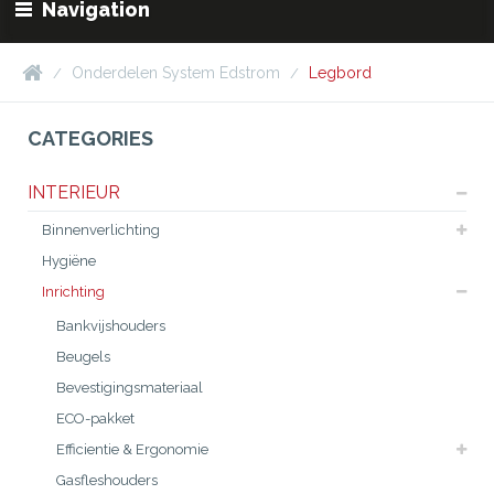
Navigation
Onderdelen System Edstrom
Legbord
CATEGORIES
INTERIEUR
Binnenverlichting
Hygiëne
Inrichting
Bankvijshouders
Beugels
Bevestigingsmateriaal
ECO-pakket
Efficientie & Ergonomie
Gasfleshouders